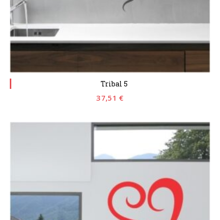
Tribal 5
37,51
€