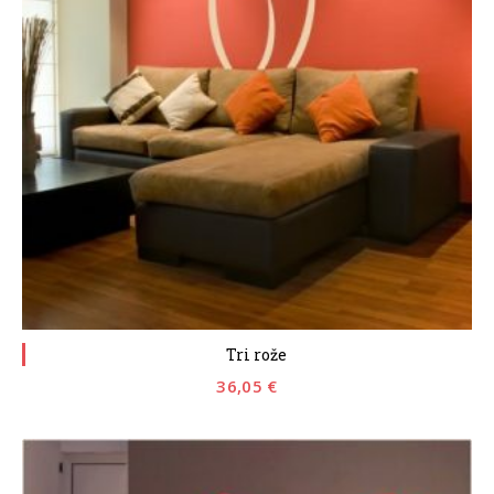
Tri rože
36,05
€