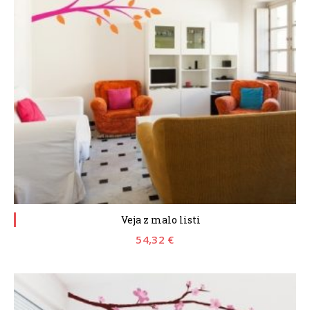
Veja z malo listi
54,32
€