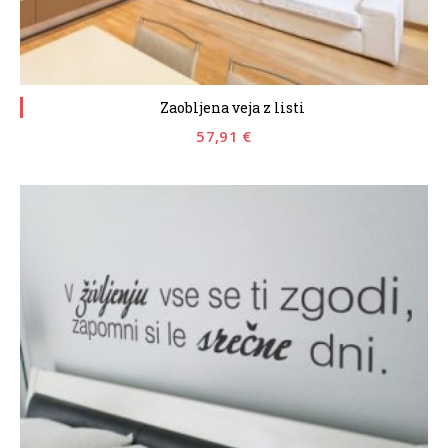
Zaobljena veja z listi
57,91
€