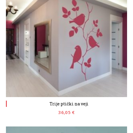
Trije ptički na veji
36,05
€