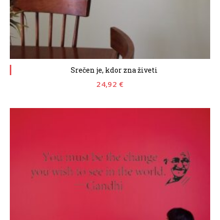
Srečen je, kdor zna živeti
24,92
€