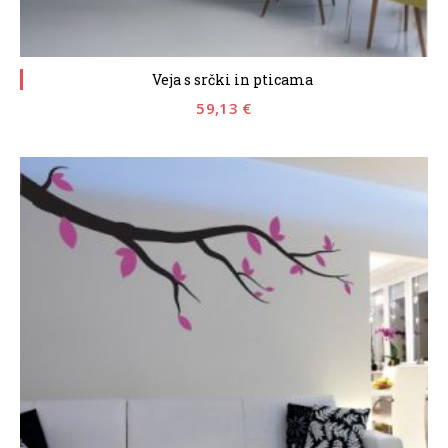
Veja s srčki in pticama
59,13
€