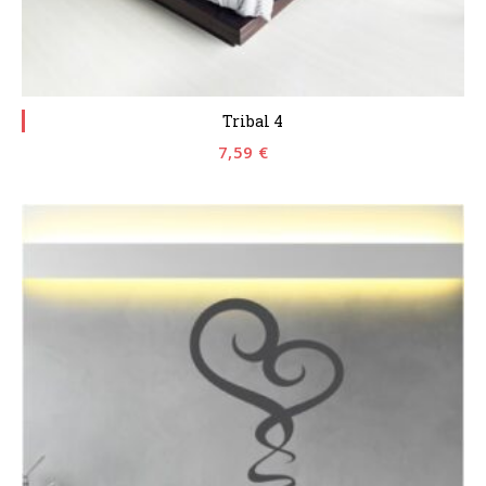
Tribal 4
7,59
€