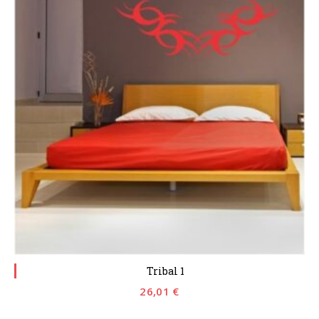
Tribal 1
26,01
€