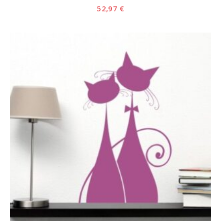
52,97
€