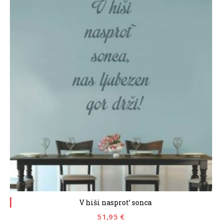
V hiši nasprot’ sonca
51,95
€