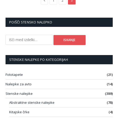
1
2
3
POIŠČI STENSKO NALEPKO
Išči:
ISKANJE
STENSKE NALEPKE PO KATEGORIJAH
Fototapete
(21)
Nalepke za avto
(14)
Stenske nalepke
(389)
Abstraktne stenske nalepke
(78)
Kitajske črke
(4)